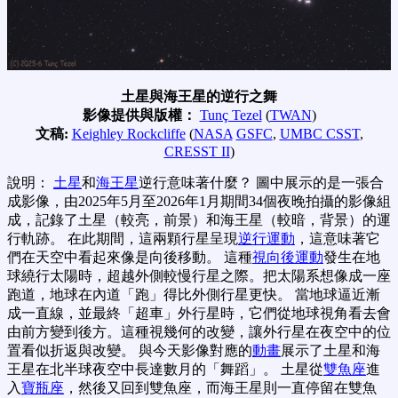
土星與海王星的逆行之舞
影像提供與版權：
Tunç Tezel
(
TWAN
)
文稿:
Keighley Rockcliffe
(
NASA
GSFC
,
UMBC CSST
,
CRESST II
)
說明：
土星
和
海王星
逆行意味著什麼？ 圖中展示的是一張合
成影像，由2025年5月至2026年1月期間34個夜晚拍攝的影像組
成，記錄了土星（較亮，前景）和海王星（較暗，背景）的運
行軌跡。 在此期間，這兩顆行星呈現
逆行運動
，這意味著它
們在天空中看起來像是向後移動。 這種
視向後運動
發生在地
球繞行太陽時，超越外側較慢行星之際。把太陽系想像成一座
跑道，地球在內道「跑」得比外側行星更快。 當地球逼近漸
成一直線，並最終「超車」外行星時，它們從地球視角看去會
由前方變到後方。這種視幾何的改變，讓外行星在夜空中的位
置看似折返與改變。 與今天影像對應的
動畫
展示了土星和海
王星在北半球夜空中長達數月的「舞蹈」。 土星從
雙魚座
進
入
寶瓶座
，然後又回到雙魚座，而海王星則一直停留在雙魚