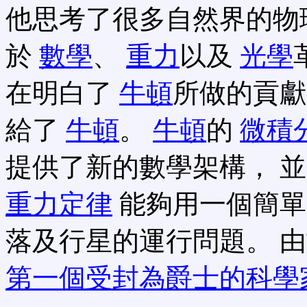
他思考了很多自然界的物
於
數學
、
重力
以及
光學
在明白了
牛頓
所做的貢獻
給了
牛頓
。
牛頓
的
微積分 
提供了新的數學架構， 
重力定律
能夠用一個簡單
落及行星的運行問題。 
第一個受封為爵士的科學