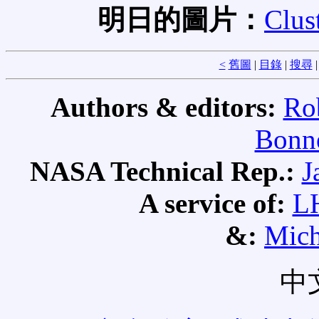
明日的圖片：
Clus
<
舊圖
|
目錄
|
搜尋
Authors & editors:
Ro
Bonne
NASA Technical Rep.:
J
A service of:
L
&:
Mich
中