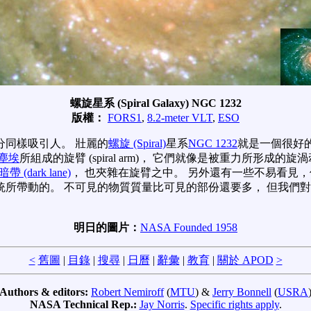
螺旋星系 (Spiral Galaxy) NGC 1232
版權：
FORS1
,
8.2-meter VLT
,
ESO
分同樣吸引人。 壯麗的
螺旋 (Spiral)
星系
NGC 1232
就是一個很好
塵埃
所組成的旋臂 (spiral arm)， 它們就像是被重力所形
暗帶 (dark lane)
， 也夾雜在旋臂之中。 另外還有一些不易看見
統所帶動的。 不可見的物質質量比可見的部份還要多， 但我們
明日的圖片：
NASA Founded 1958
<
舊圖
|
目錄
|
搜尋
|
日曆
|
辭彙
|
教育
|
關於 APOD
>
Authors & editors:
Robert Nemiroff
(
MTU
) &
Jerry Bonnell
(
USRA
NASA Technical Rep.:
Jay Norris
.
Specific rights apply
.