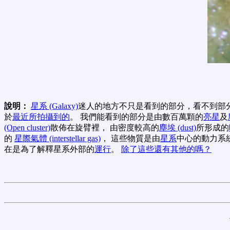
說明：
星系 (Galaxy)
迷人的地方不只是看到的部分，看不到部
於
最近所拍攝到的
。 我們能看到的部分是由數百萬顆的
亮星
及
(Open cluster)
散佈在旋臂裡， 由密度較高的
塵埃 (dust)
所形成的
的
星際氣體 (interstellar gas)
， 這些物質是由
星系
中心的動力系
在是為了解釋星系外部的
運行
。
除了這些還有其他的嗎？