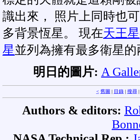
識出來， 照片上同時也
多背景恆星。 現在
天王星
星
並列為擁有最多衛星的
明日的圖片:
A Galle
<
舊圖
|
目錄
|
搜尋
Authors & editors:
Ro
Bonne
NASA Technical Rep.:
J