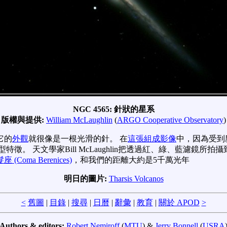
NGC 4565: 針狀的星系
版權與提供:
William McLaughlin
(
ARGO Cooperative Observatory
)
它的
外觀
就很像是一根光滑的針。 在
這張組成影像
中，因為受到塵
特徵。 天文學家Bill McLaughlin把透過紅、綠、藍濾
座 (Coma Berenices)
，和我們的距離大約是5千萬光年
明日的圖片:
Tharsis Volcanos
<
舊圖
|
目錄
|
搜尋
|
日曆
|
辭彙
|
教育
|
關於 APOD
>
Authors & editors:
Robert Nemiroff
(
MTU
) &
Jerry Bonnell
(
USRA