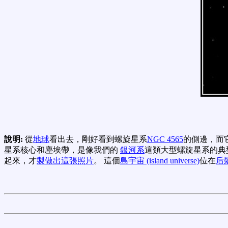
說明:
從
地球
看出去，剛好看到螺旋星系
NGC 4565
的側邊，而
星系核心和塵埃帶，是像我們的
銀河系
這類大型螺旋星系的典型
起來，才
製做出這張照片
。 這個
島宇宙 (island universe)
位在
后髮