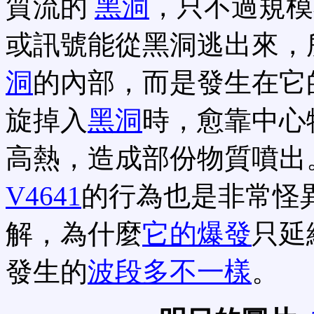
質流的
黑洞
，只不過規模
或訊號能從黑洞逃出來，
洞
的內部，而是發生在它
旋掉入
黑洞
時，愈靠中心
高熱，造成部份物質噴出
V4641
的行為也是非常怪
解，為什麼
它的爆發
只延
發生的
波段多不一樣
。