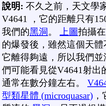
說明:
不久之前，天文學
V4641 ，它的距離只有15
我們的
黑洞
。
上圖
拍攝在
的爆發後，雖然這個天體
它離得夠遠，所以我們並
們可能看見從V4641射出
通常在數分鐘左右。
V46
型類星體 (microquasar)
，