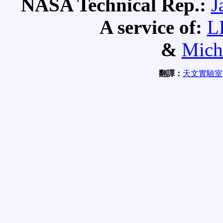
NASA Technical Rep.:
J
A service of:
L
&
Mich
翻譯：
天文實驗室