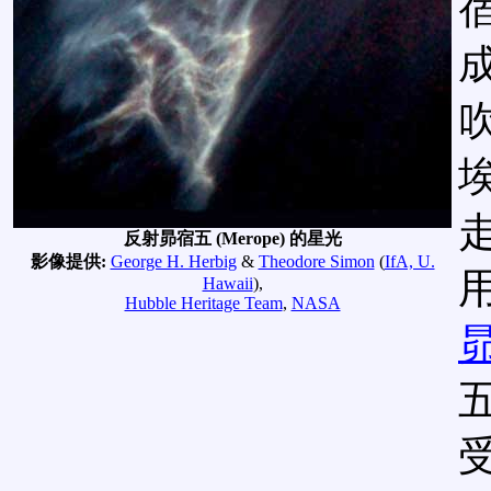
反射昴宿五 (Merope) 的星光
影像提供:
George H. Herbig
&
Theodore Simon
(
IfA, U.
Hawaii
),
Hubble Heritage Team
,
NASA