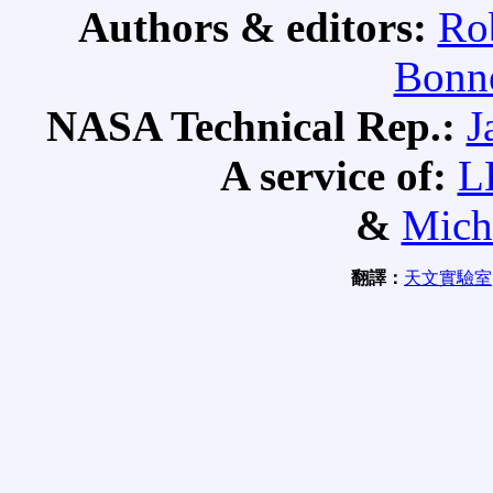
Authors & editors:
Ro
Bonne
NASA Technical Rep.:
J
A service of:
L
&
Mich
翻譯：
天文實驗室