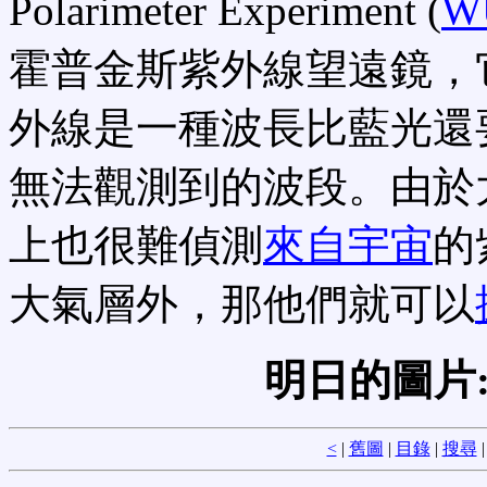
Polarimeter Experiment (
W
霍普金斯紫外線望遠鏡，
外線是一種波長比藍光還
無法觀測到的波段。由於
上也很難偵測
來自宇宙
的
大氣層外，那他們就可以
明日的圖片
<
|
舊圖
|
目錄
|
搜尋