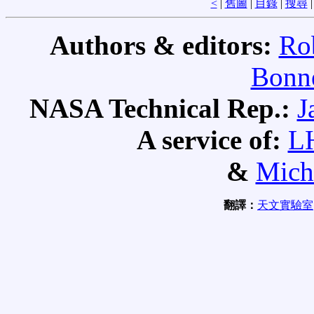
<
|
舊圖
|
目錄
|
搜尋
Authors & editors:
Ro
Bonne
NASA Technical Rep.:
J
A service of:
L
&
Mich
翻譯：
天文實驗室