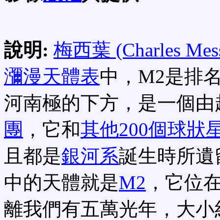
說明:
梅西葉 (Charles Mess
瀰漫天體表
中，M2是排
河南極的下方，是一個由
團
，它和
其他200個球狀
且都是
銀河系
誕生時所遺
中的天體就是
M2
，它位
離我們有五萬光年，大小約