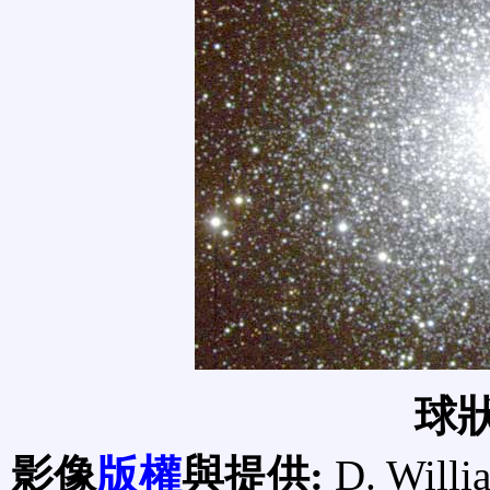
球狀
影像
版權
與提供:
D. Willi