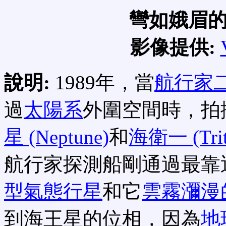
彎如娥眉
影像提供:
說明:
1989年，當
航行家二號 
過
太陽系
外圍空間時，拍
星 (Neptune)
和
海衛一 (Trit
航行家探測船剛通過最靠
型氣態行星
和它
雲霧瀰漫
到海王星的位相，因為
地