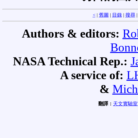
<
|
舊圖
|
目錄
|
搜尋
Authors & editors:
Ro
Bonne
NASA Technical Rep.:
J
A service of:
L
&
Mich
翻譯：
天文實驗室