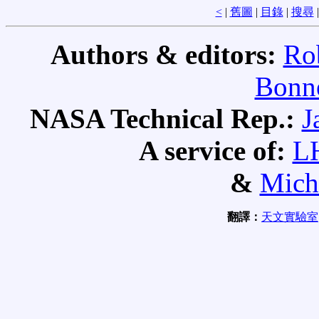
<
|
舊圖
|
目錄
|
搜尋
Authors & editors:
Ro
Bonne
NASA Technical Rep.:
J
A service of:
L
&
Mich
翻譯：
天文實驗室