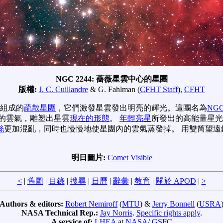
NGC 2244: 薔薇星雲中心的星團
版權:
J. C. Cuillandre
& G. Fahlman (
CFHT Staff
),
CFHT
組成的
疏散星團
，它們激發星雲發出明亮的輝光。這團名為
NGC
的雲氣，雕塑出星雲
現在的形態
。
年輕亮星
所發出的高能量星光
絲
更加混亂，同時也慢慢地使星團內的雲氣蒸發掉。 用雙筒望遠
明日圖片:
Comet Visible
<
|
舊圖
|
目錄
|
搜尋
|
日曆
|
辭彙
|
教育
|
關於 APOD
|
>
Authors & editors:
Robert Nemiroff
(
MTU
) &
Jerry Bonnell
(
USRA
NASA Technical Rep.:
Jay Norris
.
Specific rights apply
.
A service of:
LHEA
at
NASA
/
GSFC