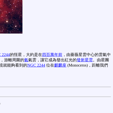
 2244
的恆星，大約是在
四百萬年前
，由薔薇星雲中心的雲氣中
，游離周圍的
氫
氣雲，讓它成為發出紅光的
發射星雲
。由星團
鏡就能夠看到的
NGC 2244
位在
麒麟
座
(Monoceros)，距離我們
)