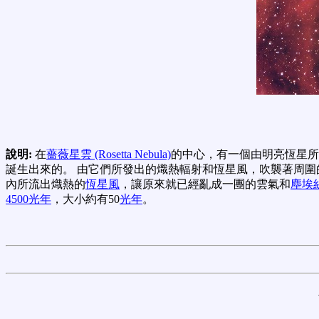
說明:
在
薔薇星雲 (Rosetta Nebula)
的中心，有一個由明亮恆星所
誕生出來的。 由它們所發出的熾熱輻射和恆星風，吹襲著周圍
內所流出熾熱的
恆星風
，讓原來就已經亂成一團的雲氣和
塵埃
4500光年
，大小約有50
光年
。