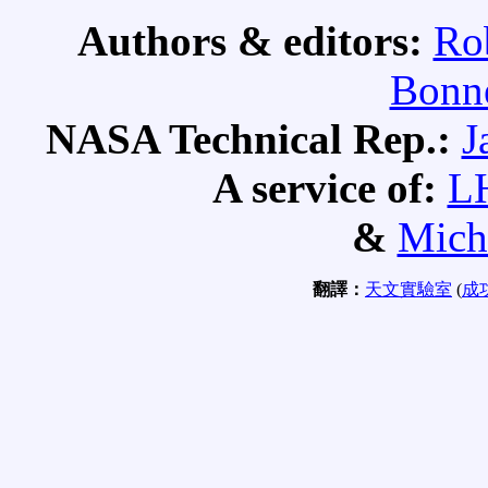
Authors & editors:
Ro
Bonne
NASA Technical Rep.:
J
A service of:
L
&
Mich
翻譯：
天文實驗室
(
成