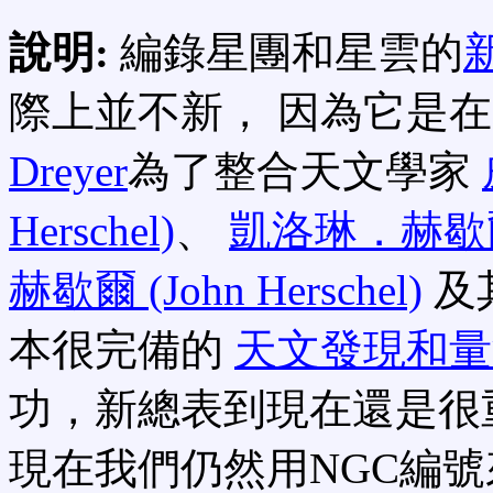
說明:
編錄星團和星雲的
新
際上並不新， 因為它是
Dreyer
為了整合天文學家
Herschel)
、
凱洛琳．赫歇爾 (C
赫歇爾 (John Herschel)
及
本很完備的
天文發現和量
功，新總表到現在還是很
現在我們仍然用NGC編