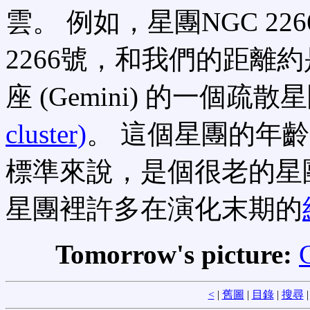
雲。 例如，星團NGC 2
2266號，和我們的距離約是
座 (Gemini) 的一個疏散
cluster)
。 這個星團的年
標準來說，是個很老的星
星團裡許多在演化末期的
Tomorrow's picture:
<
|
舊圖
|
目錄
|
搜尋