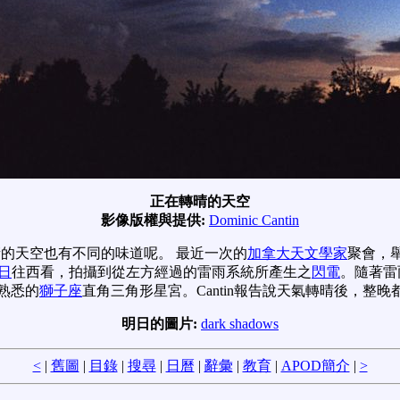
正在轉晴的天空
影像版權與提供:
Dominic Cantin
的天空也有不同的味道呢。 最近一次的
加拿大天文學家
聚會，
3日
往西看，拍攝到從左方經過的雷雨系統所產生之
閃電
。隨著雷
熟悉的
獅子座
直角三角形星宮。Cantin報告說天氣轉晴後，整
明日的圖片:
dark shadows
<
|
舊圖
|
目錄
|
搜尋
|
日曆
|
辭彙
|
教育
|
APOD簡介
|
>