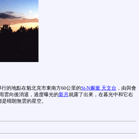
舉行的地點在魁北克市東南方60公里的
St-N廨嶪 天文台
，由與會
雨雲向後消退，過度曝光的
新月
就露了出來，在暮光中和它右
晚都是晴朗無雲的星空。