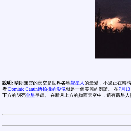
說明:
晴朗無雲的夜空是世界各地
觀星人
的最愛，不過正在轉晴
者
Dominic Cantin所拍攝的影像
就是一個美麗的例證。 在
7月1
下方的明亮
金星
爭輝。 在新月上方的黝西天空中，還有觀星人