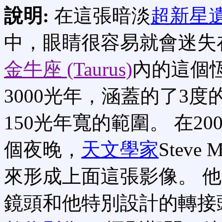
說明:
在這張暗淡
超新星
中，眼睛很容易就會迷失
金牛座 (Taurus)
內的這個
3000光年，涵蓋的了3
150光年寬的範圍。 在20
個夜晚，
天文學家
Stev
來形成上面這張影像。 他
鏡頭和他特別設計的轉接