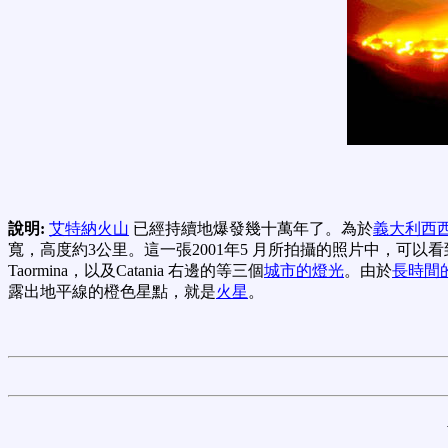
說明:
艾特納火山
已經持續地爆發幾十萬年了。為於
義大利
西
寬，高度約3公里。這一張2001年5 月所拍攝的照片中，可以
Taormina，以及Catania 右邊的等三個
城市的燈光
。由於
長時間
露出地平線的橙色星點，就是
火星
。