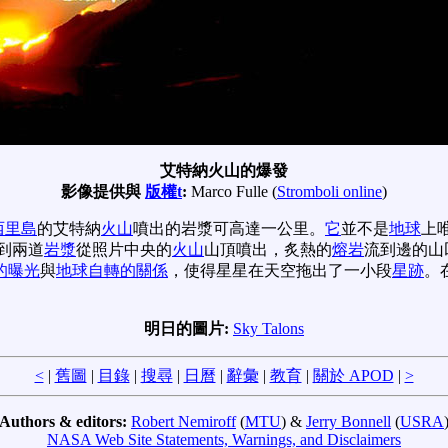
艾特納火山的爆發
影像提供與
版權t
:
Marco Fulle (
Stromboli online
)
西里島
的艾特納
火山
噴出的岩漿可高達一公里。
它
並不是
地球
上
看到兩道
岩漿
從照片中央的
火山
山頂噴出，炙熱的
熔岩
流到邊的山
的曝光
與
地球自轉的關係
，使得星星在天空拖出了一小段
星跡
。
明日的圖片:
Sky Talons
<
|
舊圖
|
目錄
|
搜尋
|
日曆
|
辭彙
|
教育
|
關於 APOD
|
>
Authors & editors:
Robert Nemiroff
(
MTU
) &
Jerry Bonnell
(
USRA
NASA Web Site Statements, Warnings, and Disclaimers