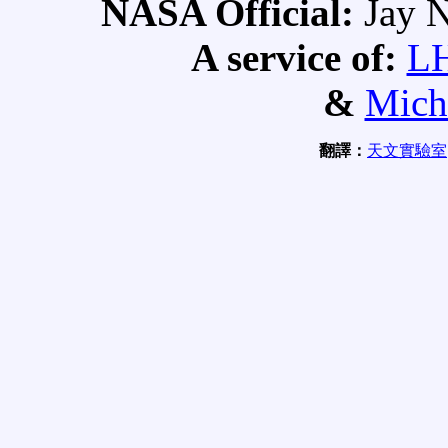
NASA Official:
Jay N
A service of:
L
&
Mich
翻譯：
天文實驗室