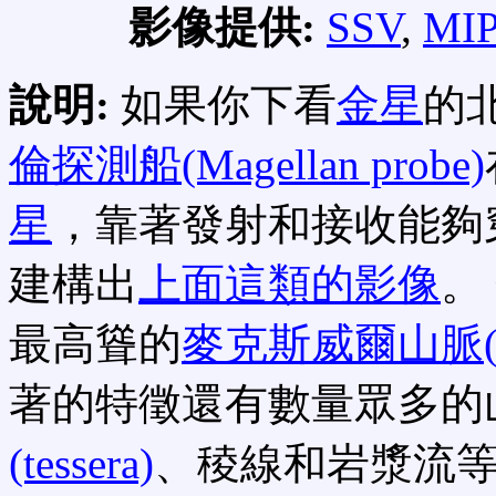
影像提供:
SSV
,
MI
說明:
如果你下看
金星
的
倫探測船(Magellan probe)
星
，靠著發射和接收能夠
建構出
上面這類的影像
。
最高聳的
麥克斯威爾山脈(Max
著的特徵還有數量眾多的
(tessera)
、稜線和岩漿流等