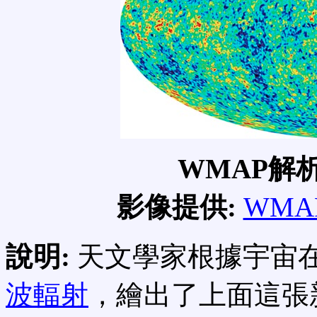
WMAP解
影像提供:
WMAP 
說明:
天文學家根據宇宙
波輻射
，繪出了上面這張