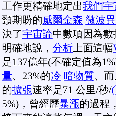
工作更精確地定出
我們宇
頸期盼的
威爾金森
微波異
決了
宇宙論
中數項因為數
明確地說，
分析
上面這幅
是137億年(不確定值為1
量
、23%的
冷
暗物質
、而
的
擴張
速率是71 公里/秒/
5%)，曾經歷
暴漲
的過程