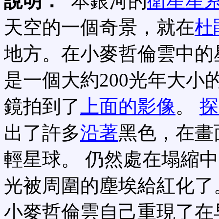
說明：
本銀河的
衛星星
天空的一個奇景，就在
杜
地方。在小麥哲倫雲中的星雲
是一個大約200光年大小
鏡拍到了
上面的影像
。
探
出了許多
沿著
黑色，在畫
輕星球。 仍然處在塌縮
光被周圍的塵埃給紅化了
小麥哲倫雲自己重現了在