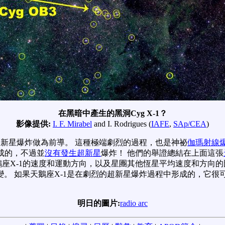
在黑暗中產生的黑洞Cyg X-1？
影像提供:
I. F. Mirabel
and I. Rodrigues (
IAFE
,
SAp/CEA
)
新星爆炸做為前導。 這種極端劇烈的過程，也是神祕
伽瑪射線
成的，不過並
沒有發生超新星
爆炸！ 他們的舉證總結在上面這張
天鵝座X-1的速度和運動方向，以及星團其他恆星平均速度和方向的
。 如果天鵝座X-1是在劇烈的超新星爆炸過程中形成的，它很
明日的圖片:
radio arc