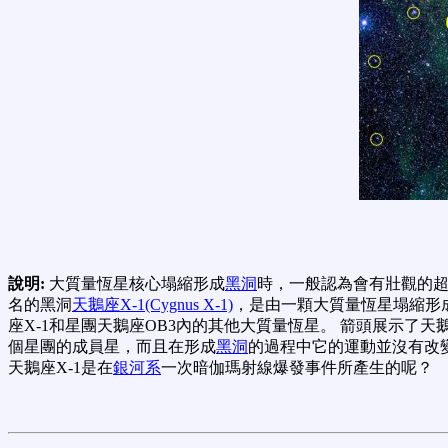
說明:
大質量恆星核心塌縮形成
黑洞
時，一般認為會有壯觀的超
名的黑洞
天鵝座X-1(Cygnus X-1)
，是由一顆大質量恆星塌縮形
座X-1和星團天鵝座OB3內的其他大質量恆星。 箭頭展示了
個星團的成員星，而且在形成
黑洞
的過程中它的運動並沒有改變
天鵝座X-1是在
銀河系
一次暗伽瑪射線爆發事件所產生的呢？