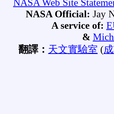
NASA Web Site Statement
NASA Official:
Jay N
A service of:
E
&
Mich
翻譯：
天文實驗室
(
成