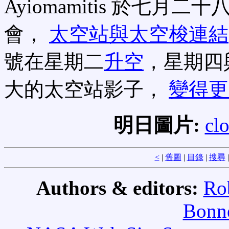
Ayiomamitis 於七
會，
太空站與太空梭連結
號在星期二
升空
，星期四
大的太空站影子，
變得更
明日圖片:
clo
<
|
舊圖
|
目錄
|
搜尋
Authors & editors:
Ro
Bonne