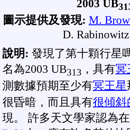
2003 UB
31
圖示提供及發現:
M. Brow
D. Rabinowitz
說明:
發現了第十顆行星嗎
名為2003 UB
，具有
冥
313
測數據預期至少有
冥王星
很昏暗，而且具有
很傾斜
現。 許多天文學家認為在