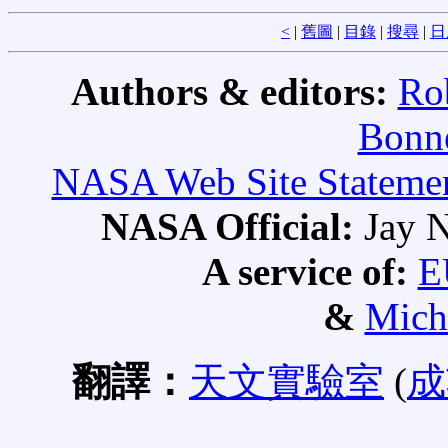
<
|
舊圖
|
目錄
|
搜尋
|
日
Authors & editors:
Ro
Bonne
NASA Web Site Statement
NASA Official:
Jay N
A service of:
E
&
Mich
翻譯：
天文實驗室
(
成