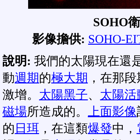
SOHO
影像擔供:
SOHO-EIT
說明:
我們的太陽現在還是
動
週期
的
極大期
，在那段
激增。
太陽黑子
、
太陽活
磁場
所造成的。
上面影像
的
日珥
，在這類
爆發
中，