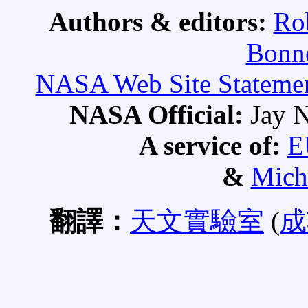
Authors & editors:
Ro
Bonne
NASA Web Site Statement
NASA Official:
Jay N
A service of:
E
&
Mich
翻譯：
天文實驗室
(
成