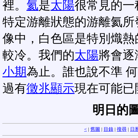
裡。
氦
是
太陽
很常見的一
特定游離狀態的游離氦所
像中，白色區是特別熾熱
較冷。我們的
太陽
將會逐
小期
為止。誰也說不準 
過有
徵兆顯示
現在可能已
明日的圖
<
|
舊圖
|
目錄
|
搜尋
|
日