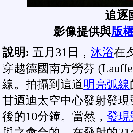
追逐
影像提供與
版
說明:
五月31日，
沐浴
在
穿越德國南方勞芬 (Lauf
線。拍攝到這道
明亮弧線
甘迺迪太空中心發射發現
後的10分鐘。當然，
發現
與之會合的。在發射的2