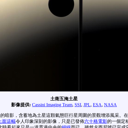
土衛五掩土星
影像提供:
Cassini Imaging Team
,
SSI
,
JPL
,
ESA
,
NASA
淡的暗影，含蓄地為土星這顆氣態巨行星周圍的景觀增添風采。
上面這幅
令人印象深刻的影像，只是已發佈
六十格電影
的一個定
此時看起來只是一道貫過中央的
細線
而已。雖然卡西尼號已完成