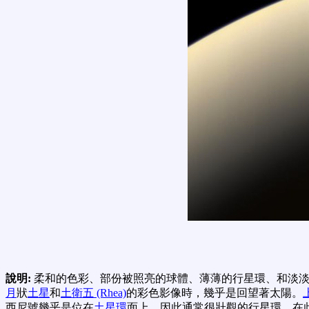
說明:
柔和的色彩、部份被照亮的球體、薄薄的行星環、和淡
月
狀
土星
和
土衛五 (Rhea)
的彩色影像時，幾乎是回望著太陽。
西尼號幾乎是位在
土星環
面上，因此通常很壯觀的行星環，在