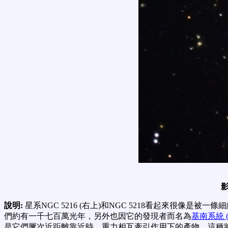
說明:
星系NGC 5216 (右上)和NGC 5218看起來很像
們約有一千七百萬光年，另外也因它的發現者而名為
基南系統 (Ke
是它們屢次近距離靠近時，重力相互牽引作用下的產物。這種