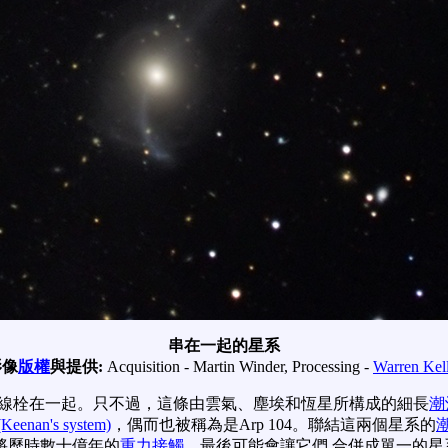
串在一起的星系
影像
版權
與提供:
Acquisition - Martin Winder, Processing -
Warren Kel
是被一條細線栓在一起。只不過，這條由雲氣、塵埃和恆星所構成的細長
潮
enan's system)
，偶而也被稱為是Arp 104。聯結這兩個星系的
將歷時數十億年的
重力接觸
，最後可能會讓它們 合併成單一的星