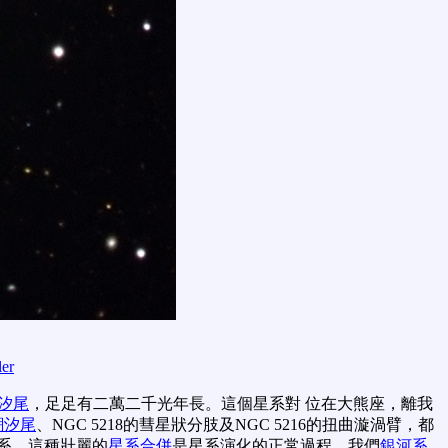
ler
汐尾
，足足有二萬二千光年長。這個星系對 位在大熊座，離我
潮汐尾
、NGC 5218的彗星狀分肢及NGC 5216的扭曲漩渦臂，都
系。這種壯麗的
星系合併
是星系演化的正常過程，我們
銀河系