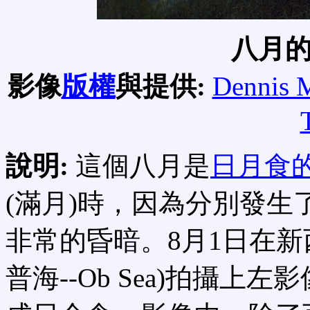
八月
影像
版權
與提供:
Dennis
說明:
這個八月是
日月食
(滿月)時，因為分別發生
非常的昏暗。8月1日在新
普海--Ob Sea)拍攝上