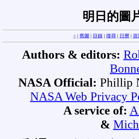
明日的圖片
<
|
舊圖
|
目錄
|
搜尋
|
日曆
|
資
Authors & editors:
Ro
Bonne
NASA Official:
Philli
NASA Web Privacy Pol
A service of:
A
&
Mich