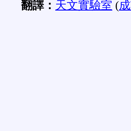
翻譯：
天文實驗室
(
成