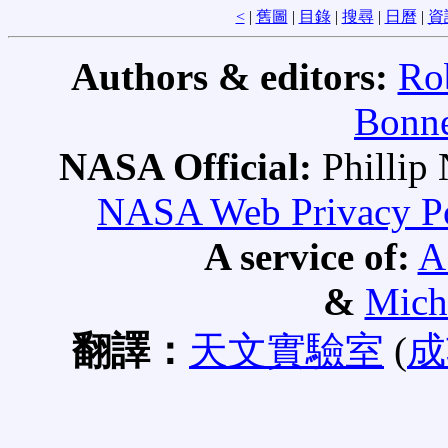
<
|
舊圖
|
目錄
|
搜尋
|
日曆
|
資
Authors & editors:
Ro
Bonne
NASA Official:
Philli
NASA Web Privacy Pol
A service of:
A
&
Mich
翻譯：
天文實驗室
(
成