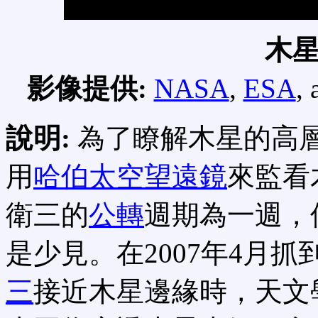
木
影像提供:
NASA
,
ESA
,
說明:
為了瞭解木星的高
用
哈伯太空望遠鏡
來監看
衛三的
公轉
週期為一週，
是少見。在2007年4月
三
接近木星邊緣時，天文