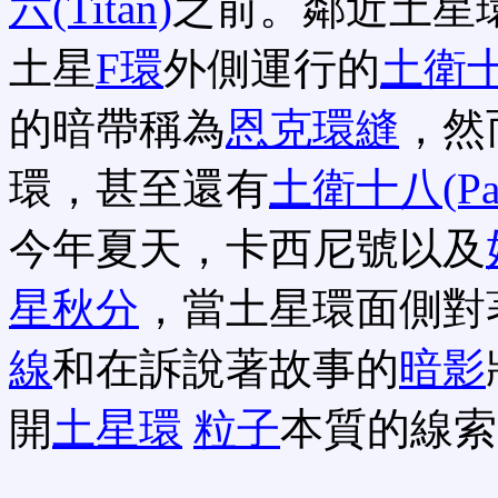
六(Titan)
之前。鄰近土星
土星
F環
外側運行的
土衛十一
的暗帶稱為
恩克環縫
，然
環，甚至還有
土衛十八(Pa
今年夏天，卡西尼號以及
星秋分
，當土星環面側對
線
和在訴說著故事的
暗影
開
土星環
粒子
本質的線索