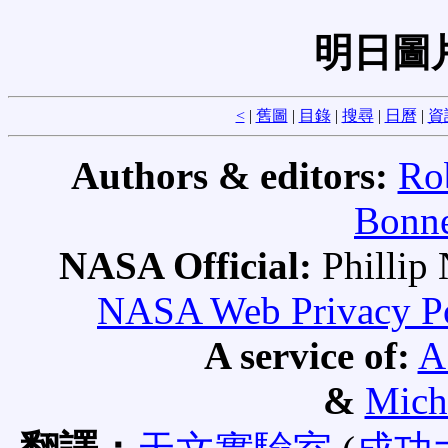
明日圖
<
|
舊圖
|
目錄
|
搜尋
|
日曆
|
資
Authors & editors:
Ro
Bonne
NASA Official:
Philli
NASA Web Privacy Pol
A service of:
A
&
Mich