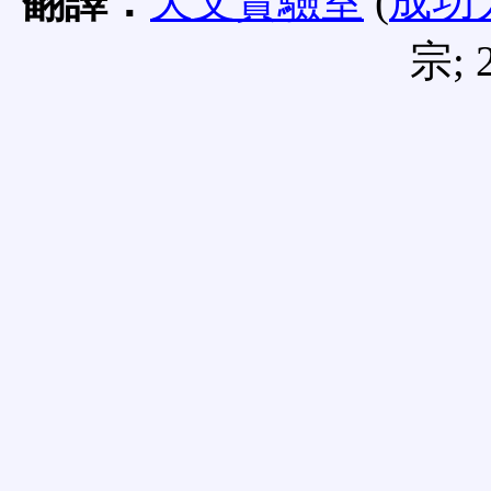
翻譯：
天文實驗室
(
成功
宗; 