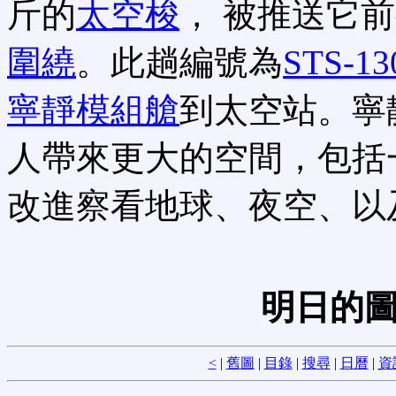
斤的
太空梭
， 被推送它
圍繞
。此趟編號為
STS-13
寧靜模組艙
到太空站。寧
人帶來更大的空間，包括
改進察看地球、夜空、以
明日的圖
<
|
舊圖
|
目錄
|
搜尋
|
日曆
|
資