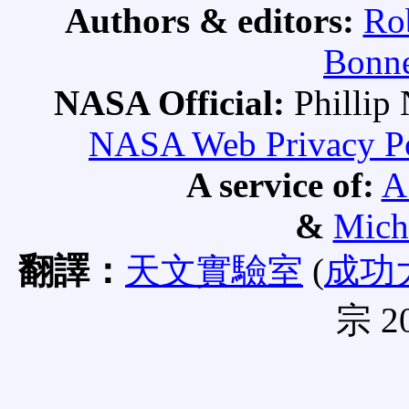
Authors & editors:
Ro
Bonne
NASA Official:
Philli
NASA Web Privacy Pol
A service of:
A
&
Mich
翻譯：
天文實驗室
(
成功
宗 20