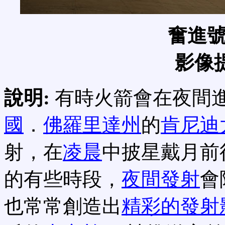
奮進
影像
說明:
有時火箭會在夜間
國
．
佛羅里達州
的
肯尼迪
射，在
凌晨
中披星戴月前
的有些時段，
夜間發射
會
也常常創造出
精彩的發射