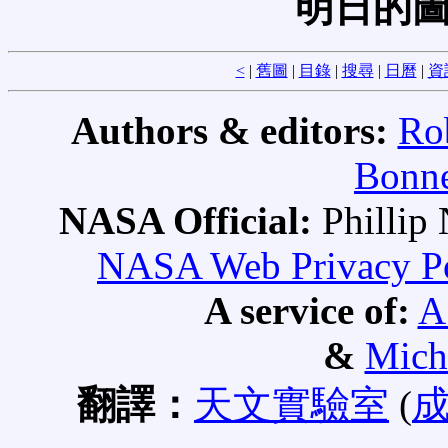
明日的圖
<
|
舊圖
|
目錄
|
搜尋
|
日曆
|
資
Authors & editors:
Ro
Bonne
NASA Official:
Philli
NASA Web Privacy Pol
A service of:
A
&
Mich
翻譯：
天文實驗室
(