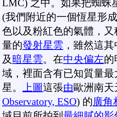
LMC) 之中。如果把蜘
(我們附近的一個恆星形
色以及粉紅色的氣體，又
量的
發射星雲
，雖然這其
及
暗星雲
。在
中央偏左
的
域，裡面含有已知質量最
星。
上圖
這張
由
歐洲南天天
Observatory, ESO
) 的
廣角
域目前所拍到
最細膩的影