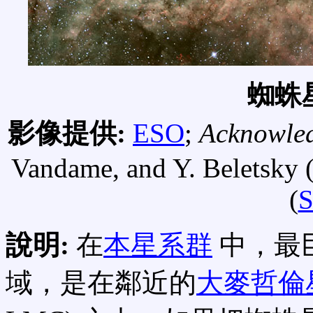
蜘蛛
影像提供:
ESO
;
Acknowle
Vandame, and Y. Beletsky 
(
S
說明:
在
本星系群
中，最
域，是在鄰近的
大麥哲倫