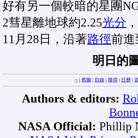
好有另一個較暗的星團NGC
2彗星離地球約2.25
光分
11月28日，沿著
路徑
前進
明日的圖
<
|
舊圖
|
目錄
|
搜尋
|
日曆
|
資
Authors & editors:
Ro
Bonne
NASA Official:
Philli