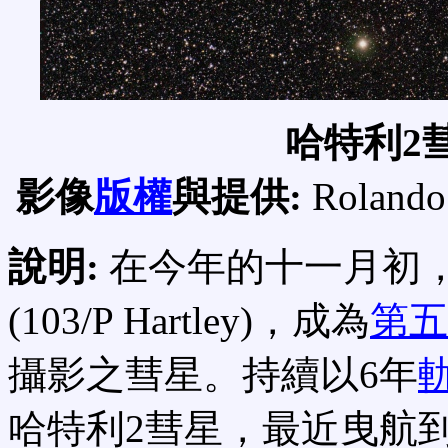
哈特利2
影像
版權
與提供:
Rolando 
說明:
在今年的十一月初
(103/P Hartley)，成為
第五
攝影之彗星。持續以6年
哈特利2彗星，最近曳航