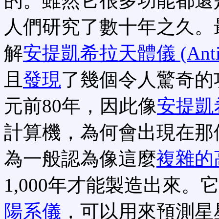
的。雖然它很多功能都還
人們研究了數十年之久。
解
安提凱希拉天體儀 (Antikyt
且
發現
了幾個令人驚奇的
元前80年，因此像
安提凱
計算機，為何會出現在那
為一般認為像這麼
複雜的
1,000年才能製造出來。
陽系儀
，可以用來預測星