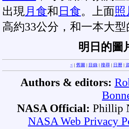
出現
月食
和
日食
。上面
照
高約33公分，和一本大
明日的圖
<
|
舊圖
|
目錄
|
搜尋
|
日曆
|
資
Authors & editors:
Ro
Bonne
NASA Official:
Philli
NASA Web Privacy Pol