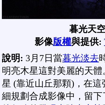
暮光天
影像
版權
與提供:
說明:
3月7日當
暮光淡去
明亮木星這對美麗的天體
星 (靠近山丘那顆)，在
細規劃合成影像中，留下