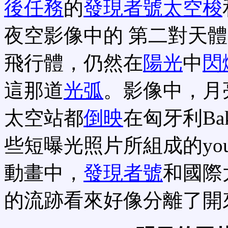
後任務
的
發現者號太空梭
夜空影像中的 第二對天
飛行體，仍然在
陽光
中
閃
這那道
光弧
。影像中，月
太空站都
倒映
在匈牙利Ba
些短曝光照片所組成的you
動畫中，
發現者號
和國際
的流跡看來好像分離了開