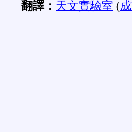
翻譯：
天文實驗室
(
成