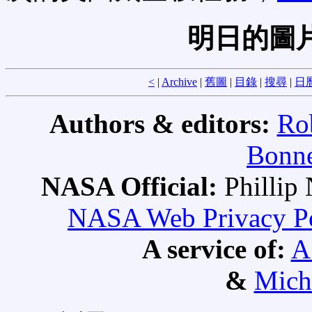
明日的圖
<
|
Archive
|
舊圖
|
目錄
|
搜尋
|
日
Authors & editors:
Ro
Bonne
NASA Official:
Philli
NASA Web Privacy Pol
A service of:
A
&
Mich