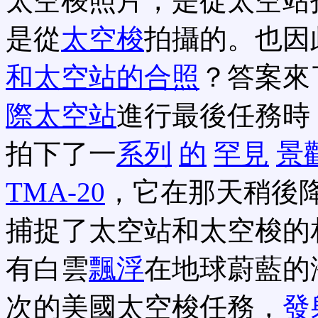
太空梭照片，是從太空站
是從
太空梭
拍攝的。也因
和太空站的合照
？答案來
際太空站
進行最後任務時
拍下了一
系列
的
罕見
景
TMA-20
，它在那天稍後
捕捉了太空站和太空梭的
有白雲
飄浮
在地球蔚藍的
次的美國太空梭任務，
發