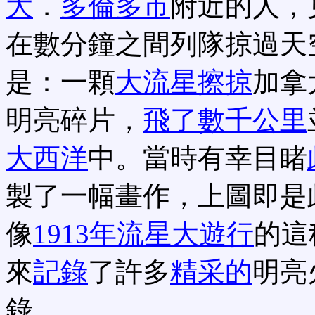
大
．
多倫多市
附近的人，
在數分鐘之間列隊掠過天
是：一顆
大流星擦掠
加拿
明亮碎片，
飛了數千公里
大西洋
中。當時有幸目睹
製了一幅畫作，上圖即是
像
1913年流星大遊行
的這
來
記錄
了許多
精采的
明亮
錄。