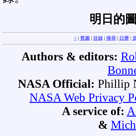
明日的圖
<
|
舊圖
|
目錄
|
搜尋
|
日曆
|
資
Authors & editors:
Ro
Bonne
NASA Official:
Philli
NASA Web Privacy Pol
A service of:
A
&
Mich