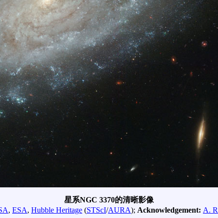
星系NGC 3370的清晰影像
SA
,
ESA
,
Hubble Heritage
(
STScI
/
AURA
);
Acknowledgement:
A. R