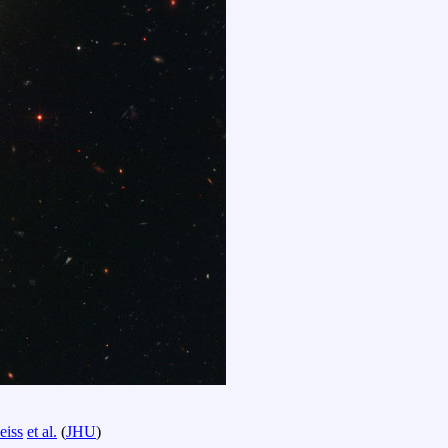
eiss
et al.
(
JHU
)