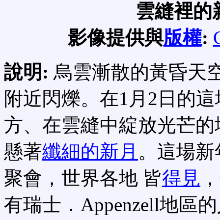
雲縫裡的
影像提供與
版權
:
說明:
烏雲漸散的黃昏天
附近閃爍。在1月2日的
方、在雲縫中綻放光芒的
懸著
纖細的新月
。這場新
聚會，世界各地 皆
得見
，
有瑞士．Appenzell