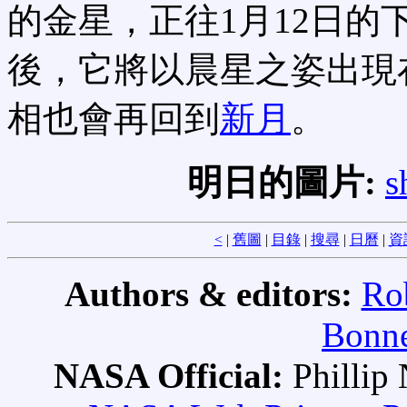
的金星，正往1月12日的
後，它將以晨星之姿出現
相也會再回到
新月
。
明日的圖片:
s
<
|
舊圖
|
目錄
|
搜尋
|
日曆
|
資
Authors & editors:
Ro
Bonne
NASA Official:
Philli