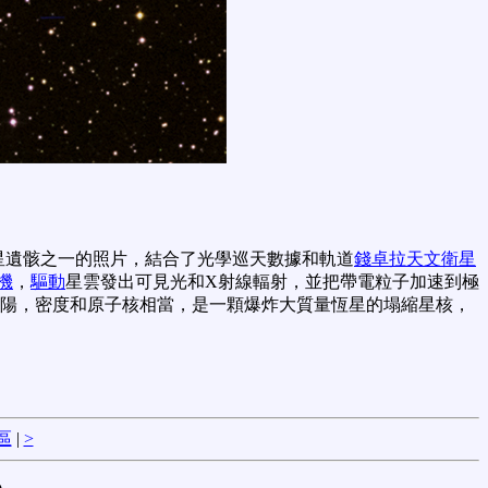
新星遺骸之一的照片，結合了光學巡天數據和軌道
錢卓拉天文衛星
機
，
驅動
星雲發出可見光和X射線輻射，並把帶電粒子加速到極
太陽，密度和原子核相當，是一顆爆炸大質量恆星的塌縮星核，
區
|
>