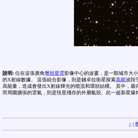
說明:
位在這張廣角
蟹狀星雲
影像中心的波霎，是一顆城市大
的X射線數據。 這張組合影像，則是錢卓拉衛星探索
高能
波段
高能量，造成會發出X射線輝光的噴流和環狀結構。 其中，最
而周圍擴張的雲氣，則是恆星殘存的外層氣殼。此一超新星爆
<
|