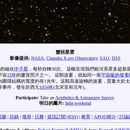
蟹狀星雲
影像提供:
NASA
,
Chandra X-ray Observatory
,
SAO
,
DSS
小的磁化
中子星
，每秒自轉30次。 這幅呈現我們銀河系眾多超
宇宙
15年
的慶賀照片之一。 這顆波霎，就如同一座
宇宙級的發電
內圍環結構的寬度約有1光年。這顆高速旋轉的波霎，質量大於
炸事件，發生於西元
1054年
(北宋至和元年)。
Participate:
Take an
Aesthetics & Astronomy Survey
明日的圖片:
light-weekend
舊圖
|
目錄
|
搜尋
|
日曆
|
資訊訂閱 (RSS)
|
教育
|
APOD簡介
|
討論