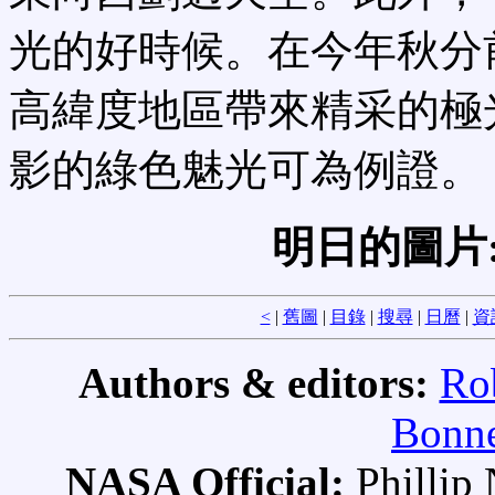
光的好時候。在今年秋分
高緯度地區帶來精采的極
影的綠色魅光可為例證。
明日的圖片
<
|
舊圖
|
目錄
|
搜尋
|
日曆
|
資
Authors & editors:
Ro
Bonne
NASA Official:
Philli