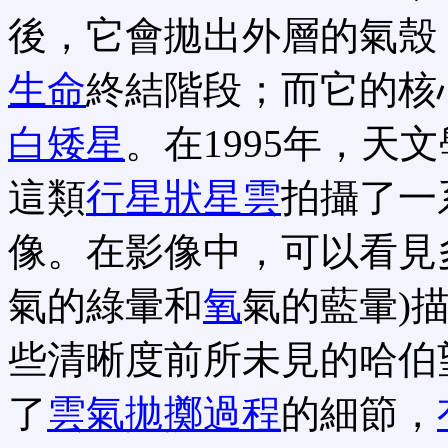
後，它會拋出外層的氣殼
生命
終結階段；而它的核
白矮星
。在1995年，天
這類
行星狀星雲
拍攝了一
像。在影像中，可以看見多
氣的綠暈和
氧
氣的藍暈)
些清晰度前所未見的哈伯
了
雲氣拋擲過程
的細節，