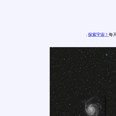
.
探索宇宙！
每