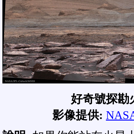
好奇號探勘
影像提供:
NAS