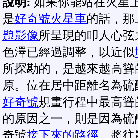
說明:
如果你能站在火星
是
好奇號火星車
的話，那
題影像
所呈現的叩人心弦
色澤已經過調整，以近似
所探勘的，是越來越高聳
原。位在居中距離名為硫
好奇號
規畫行程中最高聳
的原因之一，則是因為硫
奇號
接下來的路徑
，將往