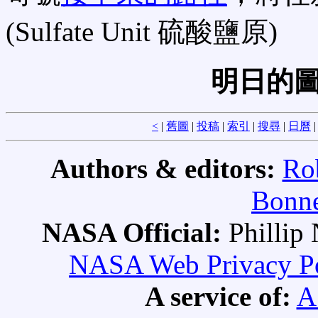
(Sulfate Unit 硫酸鹽原)
明日的圖
<
|
舊圖
|
投稿
|
索引
|
搜尋
|
日曆
Authors & editors:
Ro
Bonne
NASA Official:
Philli
NASA Web Privacy Pol
A service of:
A