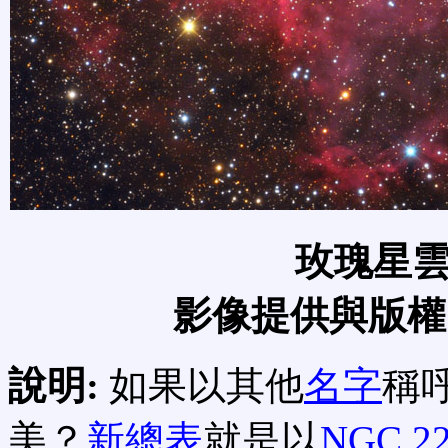
玫瑰星
影像提供與版權
說明:
如果以其他
名字
稱
美？
新總表
就是以
NGC 2