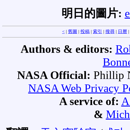
明日的圖片:
e
<
|
舊圖
|
投稿
|
索引
|
搜尋
|
日曆
Authors & editors:
Ro
Bonne
NASA Official:
Philli
NASA Web Privacy Pol
A service of:
A
&
Mich