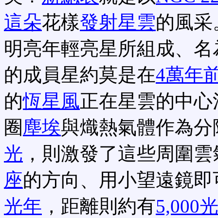
這朵
花樣
發射星雲
的風采
明亮年輕亮星所組成、名
的成員星約莫是在
4萬年
的
恆星風
正在星雲的中心
圈
塵埃
與熾熱氣體作為分
光
，則激發了這些周圍雲
座
的方向、用小望遠鏡即
光年
，距離則約有
5,00