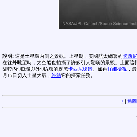
說明:
這是土星環內側之景觀。上星期，美國航太總署的
卡西
在往外眺望時，太空船也拍攝了許多引人驚嘆的景觀。上面這
隔較內側B環與外側A環的黝黑
卡西尼環縫
。如再
仔細檢視
，最
月15日切入土星大氣，
終結
它的探索任務。
<
|
舊圖