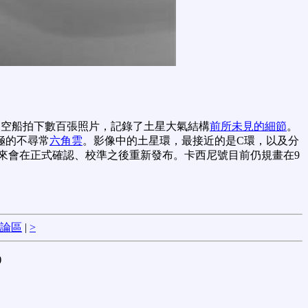
太空船拍下數百張照片，記錄了土星大氣結構
前所未見的細節
。
極的不尋常
六角雲
。影像中的土星環，最接近的是C環，以及分
來會在正式確認、校準之後重新發布。卡西尼號目前仍規畫在9
論區
|
>
)