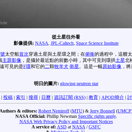
從土星往外看
影像提供:
NASA
,
JPL-Caltech
,
Space Science Institute
尼號
太空船
首次
穿過土星與土星環之間；在
俯衝
的過程中，這艘
幅
主題影像
，是攝於最近點的前數小時，其中可見到環拱
土星
北
遠可見的是
F環
和它的
二
顆
牧羊犬
衛星
。這是一幅
原始影像
，將
明日的圖片:
glowing neutron star
|
投稿
|
索引
|
搜尋
|
日曆
|
資訊訂閱 (RSS)
|
教育
|
APOD簡介
|
討
Authors & editors:
Robert Nemiroff
(
MTU
) &
Jerry Bonnell
(
UMCP
NASA Official:
Phillip Newman
Specific rights apply
.
NASA Web Privacy Policy and Important Notices
A service of:
ASD
at
NASA
/
GSFC