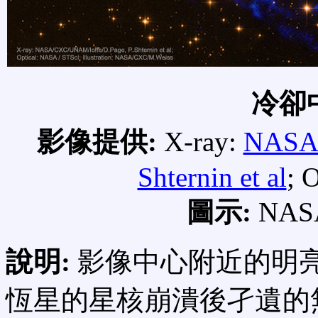
冷卻
影像提供:
X-ray:
NAS
Shternin et al
; 
圖示:
NAS
說明:
影像中心附近的明
恆星的星核崩潰後孑遺的