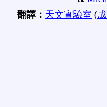
翻譯：
天文實驗室
(
成