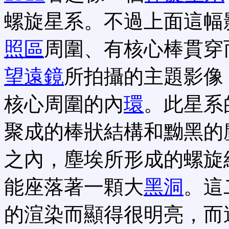
螺旋星系。不過上面這幅
照區
周圍、有核心棒貫穿
望遠鏡
所拍攝的主題影像
核心周圍的內
環
。此星系
聚成的棒狀結構和黝黑的
之內，塵埃所形成的螺旋
能座落著一顆大
黑洞
。這
的渲染而顯得很明亮，而