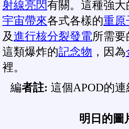
射線亮閃
有關。這種強大
宇宙帶來
各式各樣的
重原
及
進行核分裂發電
所需要
這類爆炸的
記念物
，因為
裡。
編
者註:
這個APOD的
明日的圖