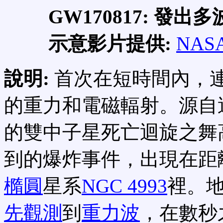
GW170817: 發
示意影片提供:
NAS
說明:
首次在短時間內，
的重力和電磁輻射。源自
的雙中子星死亡迴旋之舞
到的爆炸事件，出現在距
橢圓
星系
NGC 4993
裡。
先觀測
到
重力波
，在數秒