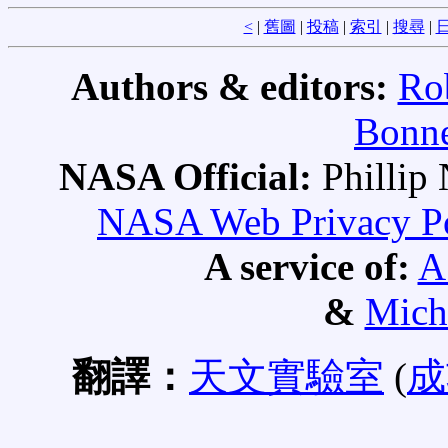
<
|
舊圖
|
投稿
|
索引
|
搜尋
|
Authors & editors:
Ro
Bonne
NASA Official:
Philli
NASA Web Privacy Pol
A service of:
A
&
Mich
翻譯：
天文實驗室
(
成