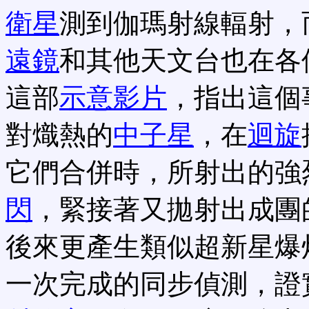
衛星
測到伽瑪射線輻射，
遠鏡
和其他天文台也在各
這部
示意影片
，指出這個
對熾熱的
中子星
，在
迴旋
它們合併時，所射出的強
閃
，緊接著又拋射出成團
後來更產生類似超新星爆
一次完成的同步偵測，證實